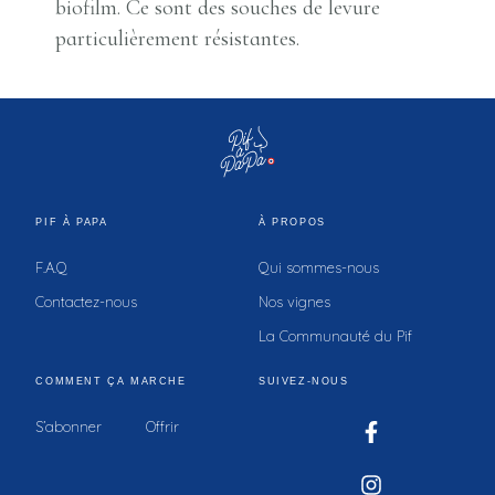
biofilm. Ce sont des souches de levure
particulièrement résistantes.
PIF À PAPA
À PROPOS
F.A.Q
Qui sommes-nous
Contactez-nous
Nos vignes
La Communauté du Pif
COMMENT ÇA MARCHE
SUIVEZ-NOUS
S’abonner
Offrir